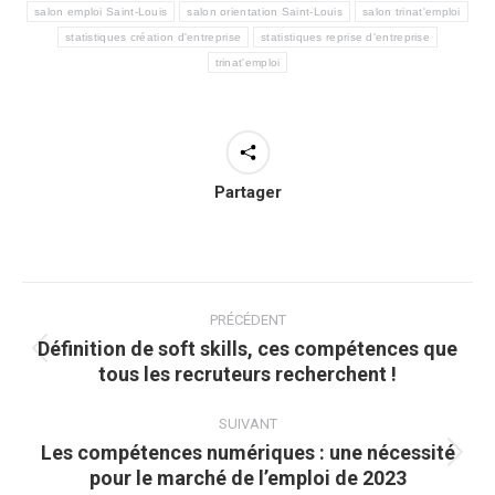
salon emploi Saint-Louis
salon orientation Saint-Louis
salon trinat'emploi
statistiques création d'entreprise
statistiques reprise d'entreprise
trinat'emploi
Partager
Navigation
article
PRÉCÉDENT
Définition de soft skills, ces compétences que
Article
tous les recruteurs recherchent !
précédent
:
SUIVANT
Les compétences numériques : une nécessité
Article
pour le marché de l’emploi de 2023
suivant