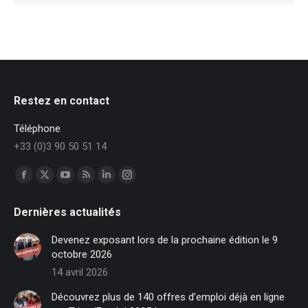
Restez en contact
Téléphone
+33 (0)3 90 50 51 14
Trouvez nous sur :
Facebook
X
YouTube
RSS
LinkedIn
Instagram
page
page
page
page
page
page
Dernières actualités
opens
opens
opens
opens
opens
opens
in
in
in
in
in
in
Devenez exposant lors de la prochaine édition le 9
new
new
new
new
new
new
octobre 2026
window
window
window
window
window
window
14 avril 2026
Découvrez plus de 140 offres d’emploi déjà en ligne