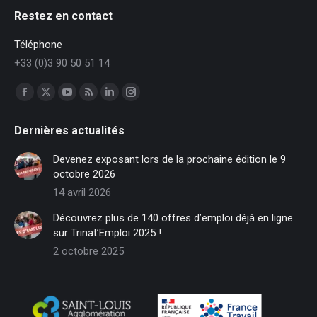
Restez en contact
Téléphone
+33 (0)3 90 50 51 14
Trouvez nous sur :
Facebook
X
YouTube
RSS
LinkedIn
Instagram
page
page
page
page
page
page
Dernières actualités
opens
opens
opens
opens
opens
opens
in
in
in
in
in
in
Devenez exposant lors de la prochaine édition le 9
new
new
new
new
new
new
octobre 2026
window
window
window
window
window
window
14 avril 2026
Découvrez plus de 140 offres d’emploi déjà en ligne
sur Trinat’Emploi 2025 !
2 octobre 2025