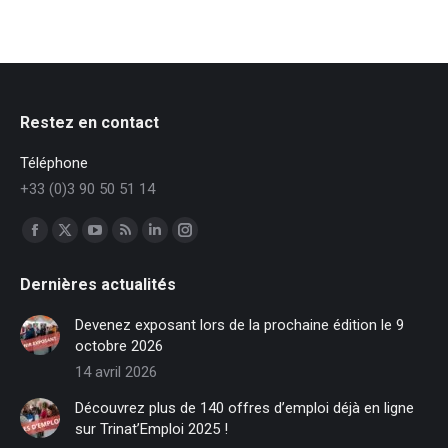
Restez en contact
Téléphone
+33 (0)3 90 50 51 14
Trouvez nous sur :
Facebook
X
YouTube
RSS
LinkedIn
Instagram
page
page
page
page
page
page
Dernières actualités
opens
opens
opens
opens
opens
opens
in
in
in
in
in
in
Devenez exposant lors de la prochaine édition le 9
new
new
new
new
new
new
octobre 2026
window
window
window
window
window
window
14 avril 2026
Découvrez plus de 140 offres d’emploi déjà en ligne
sur Trinat’Emploi 2025 !