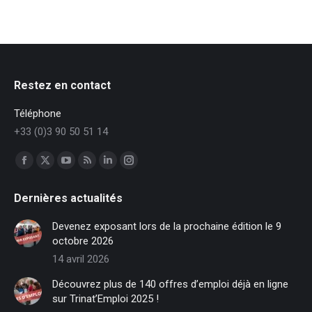
Restez en contact
Téléphone
+33 (0)3 90 50 51 14
Trouvez nous sur :
Facebook
X
YouTube
RSS
LinkedIn
Instagram
page
page
page
page
page
page
Dernières actualités
opens
opens
opens
opens
opens
opens
in
in
in
in
in
in
Devenez exposant lors de la prochaine édition le 9
new
new
new
new
new
new
octobre 2026
window
window
window
window
window
window
14 avril 2026
Découvrez plus de 140 offres d’emploi déjà en ligne
sur Trinat’Emploi 2025 !