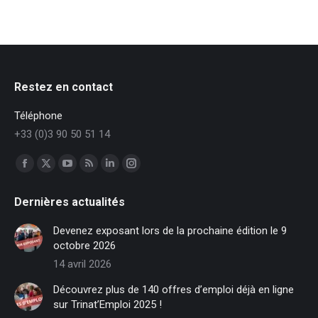
Restez en contact
Téléphone
+33 (0)3 90 50 51 14
Trouvez nous sur :
Facebook
X
YouTube
RSS
LinkedIn
Instagram
page
page
page
page
page
page
Dernières actualités
opens
opens
opens
opens
opens
opens
in
in
in
in
in
in
Devenez exposant lors de la prochaine édition le 9
new
new
new
new
new
new
octobre 2026
window
window
window
window
window
window
14 avril 2026
Découvrez plus de 140 offres d’emploi déjà en ligne
sur Trinat’Emploi 2025 !