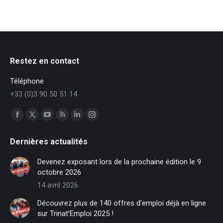
Restez en contact
Téléphone
+33 (0)3 90 50 51 14
Trouvez nous sur :
Facebook
X
YouTube
RSS
LinkedIn
Instagram
page
page
page
page
page
page
Dernières actualités
opens
opens
opens
opens
opens
opens
in
in
in
in
in
in
Devenez exposant lors de la prochaine édition le 9
new
new
new
new
new
new
octobre 2026
window
window
window
window
window
window
14 avril 2026
Découvrez plus de 140 offres d’emploi déjà en ligne
sur Trinat’Emploi 2025 !