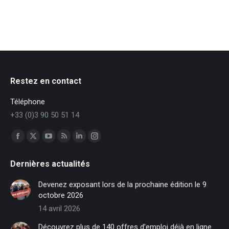
Restez en contact
Téléphone
+33 (0)3 90 50 51 14
Trouvez nous sur :
Facebook
X
YouTube
RSS
LinkedIn
Instagram
page
page
page
page
page
page
Dernières actualités
opens
opens
opens
opens
opens
opens
in
in
in
in
in
in
Devenez exposant lors de la prochaine édition le 9
new
new
new
new
new
new
octobre 2026
window
window
window
window
window
window
14 avril 2026
Découvrez plus de 140 offres d’emploi déjà en ligne