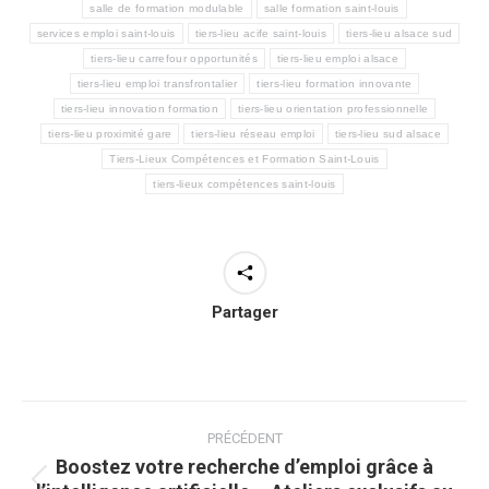
salle de formation modulable
salle formation saint-louis
services emploi saint-louis
tiers-lieu acife saint-louis
tiers-lieu alsace sud
tiers-lieu carrefour opportunités
tiers-lieu emploi alsace
tiers-lieu emploi transfrontalier
tiers-lieu formation innovante
tiers-lieu innovation formation
tiers-lieu orientation professionnelle
tiers-lieu proximité gare
tiers-lieu réseau emploi
tiers-lieu sud alsace
Tiers-Lieux Compétences et Formation Saint-Louis
tiers-lieux compétences saint-louis
Partager
Navigation
article
PRÉCÉDENT
Boostez votre recherche d’emploi grâce à