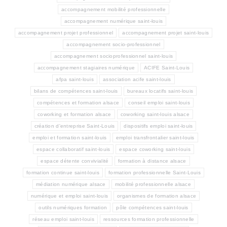
accompagnement mobilité professionnelle
accompagnement numérique saint-louis
accompagnement projet professionnel
accompagnement projet saint-louis
accompagnement socio-professionnel
accompagnement socioprofessionnel saint-louis
accompagnement stagiaires numérique
ACIFE Saint-Louis
afpa saint-louis
association acife saint-louis
bilans de compétences saint-louis
bureaux locatifs saint-louis
compétences et formation alsace
conseil emploi saint-louis
coworking et formation alsace
coworking saint-louis alsace
création d'entreprise Saint-Louis
dispositifs emploi saint-louis
emploi et formation saint-louis
emploi transfrontalier saint-louis
espace collaboratif saint-louis
espace coworking saint-louis
espace détente convivialité
formation à distance alsace
formation continue saint-louis
formation professionnelle Saint-Louis
médiation numérique alsace
mobilité professionnelle alsace
numérique et emploi saint-louis
organismes de formation alsace
outils numériques formation
pôle compétences saint-louis
réseau emploi saint-louis
ressources formation professionnelle