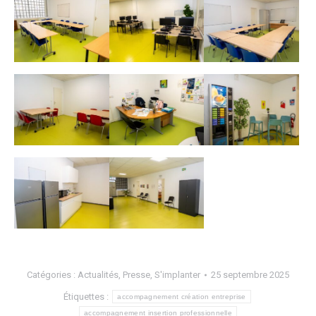
Catégories :
Actualités
,
Presse
,
S'implanter
25 septembre 2025
Étiquettes :
accompagnement création entreprise
accompagnement insertion professionnelle