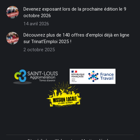
in
in
in
in
in
in
Devenez exposant lors de la prochaine édition le 9
new
new
new
new
new
new
octobre 2026
window
window
window
window
window
window
14 avril 2026
Découvrez plus de 140 offres d’emploi déjà en ligne
sur Trinat’Emploi 2025 !
2 octobre 2025