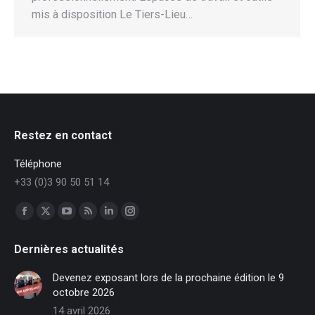
mis à disposition Le Tiers-Lieu…
Restez en contact
Téléphone
+33 (0)3 90 50 51 14
Trouvez nous sur :
Facebook
X
YouTube
RSS
LinkedIn
Instagram
page
page
page
page
page
page
Dernières actualités
opens
opens
opens
opens
opens
opens
in
in
in
in
in
in
Devenez exposant lors de la prochaine édition le 9
new
new
new
new
new
new
octobre 2026
window
window
window
window
window
window
14 avril 2026