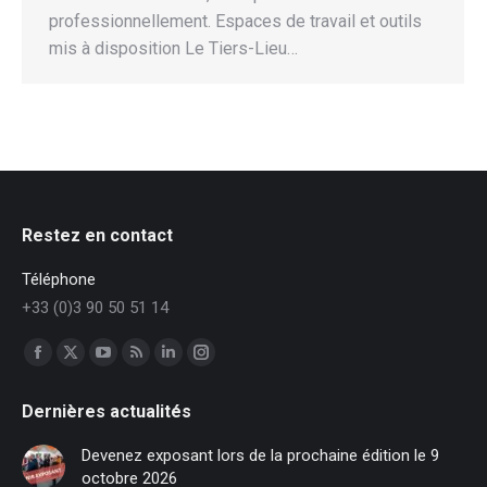
professionnellement. Espaces de travail et outils
mis à disposition Le Tiers-Lieu…
Restez en contact
Téléphone
+33 (0)3 90 50 51 14
Trouvez nous sur :
Facebook
X
YouTube
RSS
LinkedIn
Instagram
page
page
page
page
page
page
Dernières actualités
opens
opens
opens
opens
opens
opens
in
in
in
in
in
in
Devenez exposant lors de la prochaine édition le 9
new
new
new
new
new
new
octobre 2026