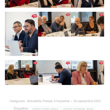
Catégories :
Actualités
,
Presse
,
S'implanter
26 septembre 2025
Étiquettes :
ateliers emploi alsace
création entreprise alsace