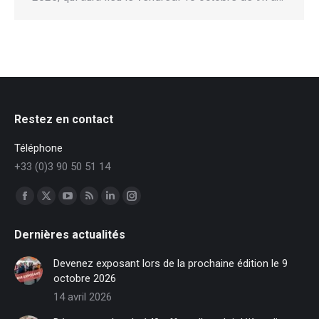
Restez en contact
Téléphone
+33 (0)3 90 50 51 14
Trouvez nous sur :
Facebook
X
YouTube
RSS
LinkedIn
Instagram
page
page
page
page
page
page
Dernières actualités
opens
opens
opens
opens
opens
opens
in
in
in
in
in
in
Devenez exposant lors de la prochaine édition le 9
new
new
new
new
new
new
octobre 2026
window
window
window
window
window
window
14 avril 2026