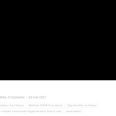
lités
,
S'implanter
26 mai 2021
omique Sud Alsace
Matthias SUHR Euroairport
Opportunités en Alsace
 l'emploi trinat'emploi Agglomération Saint-Louis
trinat'emploi