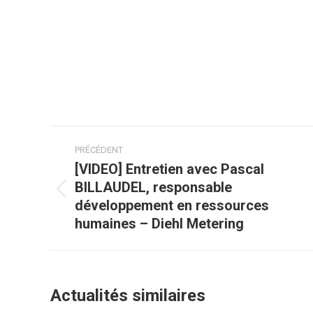
Navigation
PRÉCÉDENT
article
[VIDEO] Entretien avec Pascal
BILLAUDEL, responsable
Article
développement en ressources
précédent
humaines – Diehl Metering
:
Actualités similaires