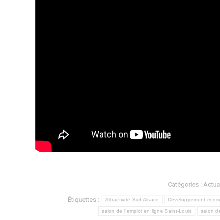
Catégories :
Actua
Étiquettes :
Attractivité Sud Alsace
Développement écon
salon de l'emploi en ligne Saint-Louis
salon de