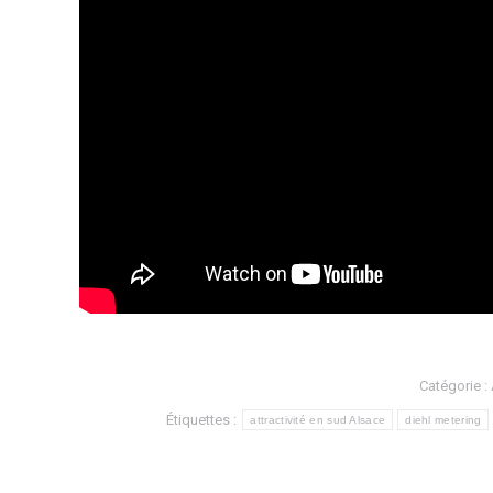
Catégorie :
Étiquettes :
attractivité en sud Alsace
diehl metering