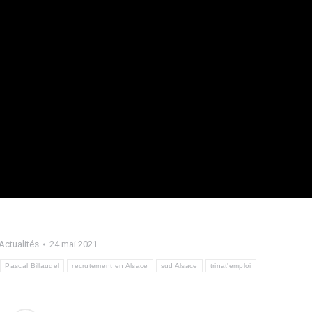
Actualités
24 mai 2021
Pascal Billaudel
recrutement en Alsace
sud Alsace
trinat'emploi