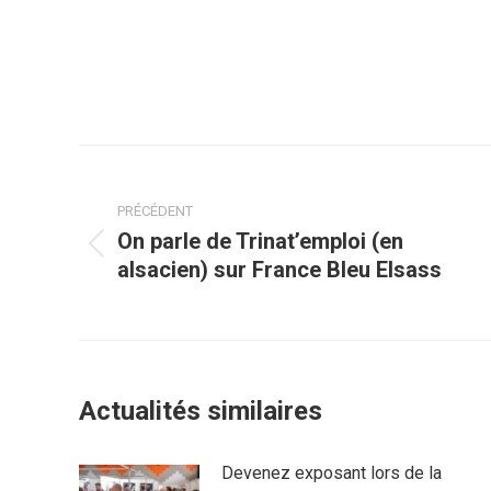
Navigation
article
PRÉCÉDENT
On parle de Trinat’emploi (en
Article
alsacien) sur France Bleu Elsass
précédent
:
Actualités similaires
Devenez exposant lors de la