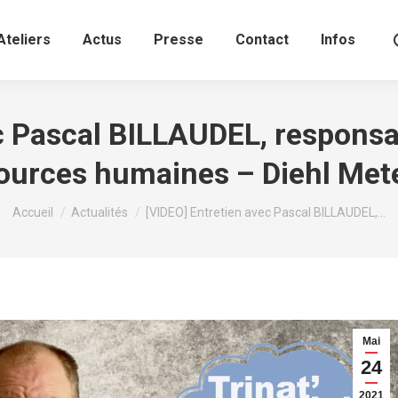
Ateliers
Actus
Presse
Contact
Infos
ec Pascal BILLAUDEL, respons
ources humaines – Diehl Met
Vous êtes ici :
Accueil
Actualités
[VIDEO] Entretien avec Pascal BILLAUDEL,…
Mai
24
2021