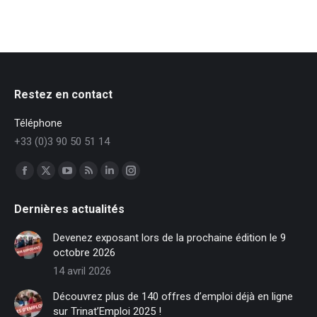
Restez en contact
Téléphone
+33 (0)3 90 50 51 14
Trouvez nous sur :
Facebook
X
YouTube
RSS
LinkedIn
Instagram
page
page
page
page
page
page
Dernières actualités
opens
opens
opens
opens
opens
opens
in
in
in
in
in
in
Devenez exposant lors de la prochaine édition le 9
new
new
new
new
new
new
octobre 2026
window
window
window
window
window
window
14 avril 2026
Découvrez plus de 140 offres d’emploi déjà en ligne
sur Trinat’Emploi 2025 !