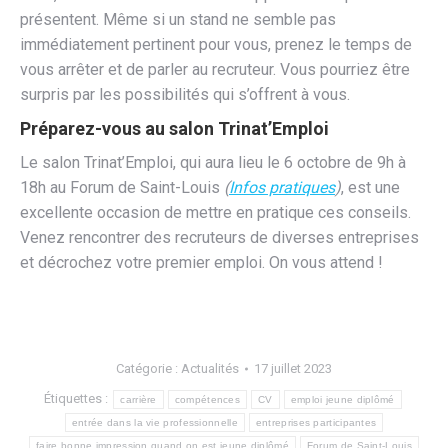
présentent. Même si un stand ne semble pas
immédiatement pertinent pour vous, prenez le temps de
vous arrêter et de parler au recruteur. Vous pourriez être
surpris par les possibilités qui s’offrent à vous.
Préparez-vous au salon Trinat’Emploi
Le salon Trinat’Emploi, qui aura lieu le 6 octobre de 9h à
18h au Forum de Saint-Louis
(
Infos pratiques
)
, est une
excellente occasion de mettre en pratique ces conseils.
Venez rencontrer des recruteurs de diverses entreprises
et décrochez votre premier emploi. On vous attend !
Catégorie :
Actualités
17 juillet 2023
Étiquettes :
carrière
compétences
CV
emploi jeune diplômé
entrée dans la vie professionnelle
entreprises participantes
faire bonne impression quand on est jeune diplômé
Forum de Saint-Louis