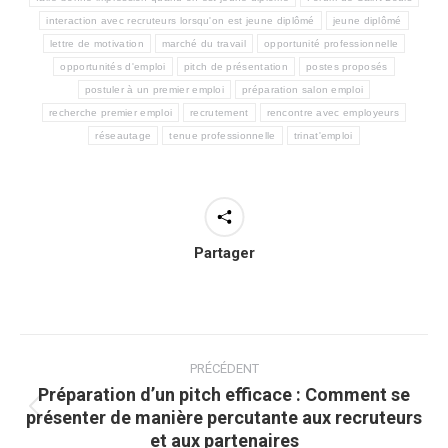
interaction avec recruteurs lorsqu'on est jeune diplômé
jeune diplômé
lettre de motivation
marché du travail
opportunité professionnelle
opportunités d'emploi
pitch de présentation
postes proposés
postuler à un premier emploi
préparation salon emploi
recherche premier emploi
recrutement
rencontre avec employeurs
réseautage
tenue professionnelle
trinat'emploi
Partager
Navigation
article
PRÉCÉDENT
Préparation d’un pitch efficace : Comment se
présenter de manière percutante aux recruteurs
Article
et aux partenaires
précédent