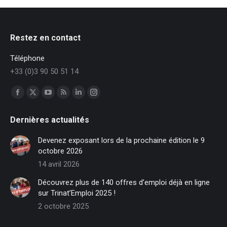
Restez en contact
Téléphone
+33 (0)3 90 50 51 14
Trouvez nous sur :
Facebook
X
YouTube
RSS
LinkedIn
Instagram
page
page
page
page
page
page
Dernières actualités
opens
opens
opens
opens
opens
opens
in
in
in
in
in
in
Devenez exposant lors de la prochaine édition le 9
new
new
new
new
new
new
octobre 2026
window
window
window
window
window
window
14 avril 2026
Découvrez plus de 140 offres d’emploi déjà en ligne
sur Trinat’Emploi 2025 !
2 octobre 2025