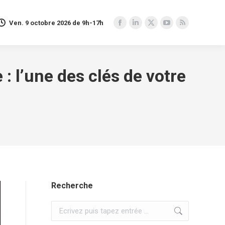
Ven. 9 octobre 2026 de 9h-17h
Facebook
LinkedIn
X
YouTube
RSS
page
page
page
page
page
opens
opens
opens
opens
opens
in
in
in
in
in
: l’une des clés de votre
new
new
new
new
new
window
window
window
window
window
Recherche
Recherche
: