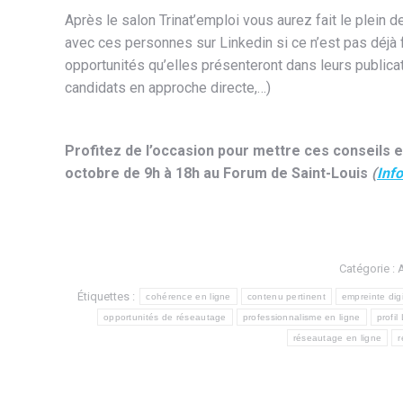
Après le salon Trinat’emploi vous aurez fait le plein 
avec ces personnes sur Linkedin si ce n’est pas déjà fa
opportunités qu’elles présenteront dans leurs publica
candidats en approche directe,…)
Profitez de l’occasion pour mettre ces conseils en
octobre de 9h à 18h au Forum de Saint-Louis
(
Inf
Catégorie :
A
Étiquettes :
cohérence en ligne
contenu pertinent
empreinte digi
opportunités de réseautage
professionnalisme en ligne
profil
réseautage en ligne
r