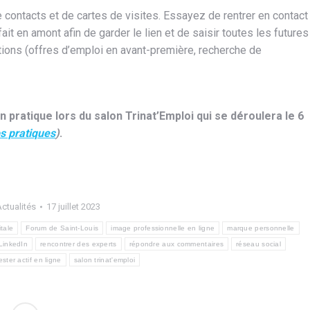
de contacts et de cartes de visites. Essayez de rentrer en contact
it en amont afin de garder le lien et de saisir toutes les futures
tions (offres d’emploi en avant-première, recherche de
 pratique lors du salon Trinat’Emploi qui se déroulera le 6
os pratiques
)
.
ctualités
17 juillet 2023
tale
Forum de Saint-Louis
image professionnelle en ligne
marque personnelle
 LinkedIn
rencontrer des experts
répondre aux commentaires
réseau social
ester actif en ligne
salon trinat'emploi