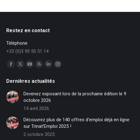
Restez en contact
Téléphone
+33 (0)3 90 50 51 14
Trouvez nous sur :
Facebook
X
YouTube
RSS
LinkedIn
Instagram
page
page
page
page
page
page
Dernières actualités
opens
opens
opens
opens
opens
opens
in
in
in
in
in
in
Devenez exposant lors de la prochaine édition le 9
new
new
new
new
new
new
octobre 2026
window
window
window
window
window
window
14 avril 2026
Découvrez plus de 140 offres d’emploi déjà en ligne
sur Trinat’Emploi 2025 !
2 octobre 2025