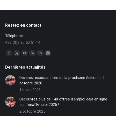
Restez en contact
Téléphone
+33 (0)3 90 50 51 14
Trouvez nous sur :
Facebook
X
YouTube
RSS
LinkedIn
Instagram
page
page
page
page
page
page
Dernières actualités
opens
opens
opens
opens
opens
opens
in
in
in
in
in
in
Devenez exposant lors de la prochaine édition le 9
new
new
new
new
new
new
octobre 2026
window
window
window
window
window
window
14 avril 2026
Découvrez plus de 140 offres d’emploi déjà en ligne
sur Trinat’Emploi 2025 !
2 octobre 2025