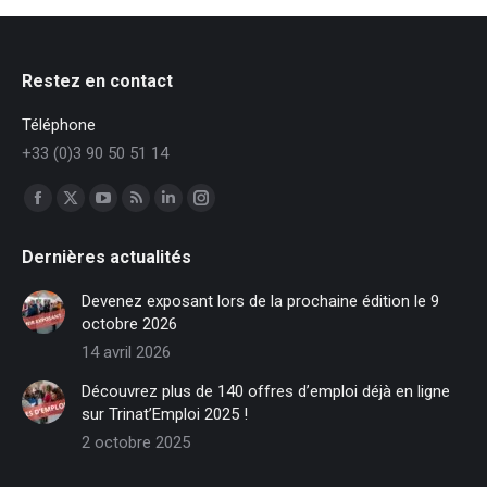
Restez en contact
Téléphone
+33 (0)3 90 50 51 14
Trouvez nous sur :
Facebook
X
YouTube
RSS
LinkedIn
Instagram
page
page
page
page
page
page
Dernières actualités
opens
opens
opens
opens
opens
opens
in
in
in
in
in
in
Devenez exposant lors de la prochaine édition le 9
new
new
new
new
new
new
octobre 2026
window
window
window
window
window
window
14 avril 2026
Découvrez plus de 140 offres d’emploi déjà en ligne
sur Trinat’Emploi 2025 !
2 octobre 2025