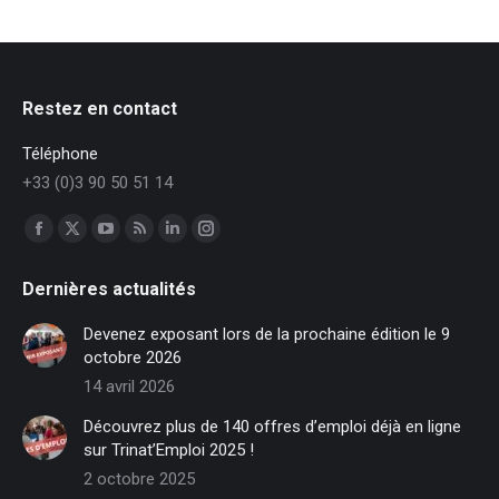
Restez en contact
Téléphone
+33 (0)3 90 50 51 14
Trouvez nous sur :
Facebook
X
YouTube
RSS
LinkedIn
Instagram
page
page
page
page
page
page
Dernières actualités
opens
opens
opens
opens
opens
opens
in
in
in
in
in
in
Devenez exposant lors de la prochaine édition le 9
new
new
new
new
new
new
octobre 2026
window
window
window
window
window
window
14 avril 2026
Découvrez plus de 140 offres d’emploi déjà en ligne
sur Trinat’Emploi 2025 !
2 octobre 2025