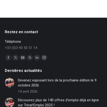
Restez en contact
Téléphone
+33 (0)3 90 50 51 14
Trouvez nous sur :
Facebook
X
YouTube
RSS
LinkedIn
Instagram
page
page
page
page
page
page
Dernières actualités
opens
opens
opens
opens
opens
opens
in
in
in
in
in
in
Devenez exposant lors de la prochaine édition le 9
new
new
new
new
new
new
octobre 2026
window
window
window
window
window
window
14 avril 2026
Découvrez plus de 140 offres d’emploi déjà en ligne
sur Trinat’Emploi 2025 !