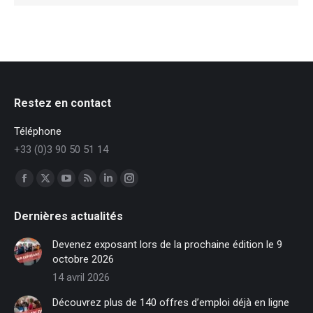
Restez en contact
Téléphone
+33 (0)3 90 50 51 14
Trouvez nous sur :
Facebook
X
YouTube
RSS
LinkedIn
Instagram
page
page
page
page
page
page
Dernières actualités
opens
opens
opens
opens
opens
opens
in
in
in
in
in
in
Devenez exposant lors de la prochaine édition le 9
new
new
new
new
new
new
octobre 2026
window
window
window
window
window
window
14 avril 2026
Découvrez plus de 140 offres d’emploi déjà en ligne