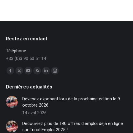
Restez en contact
Téléphone
+33 (0)3 90 50 51 14
Trouvez nous sur :
Facebook
X
YouTube
RSS
LinkedIn
Instagram
page
page
page
page
page
page
Dernières actualités
opens
opens
opens
opens
opens
opens
in
in
in
in
in
in
Devenez exposant lors de la prochaine édition le 9
new
new
new
new
new
new
octobre 2026
window
window
window
window
window
window
14 avril 2026
Découvrez plus de 140 offres d’emploi déjà en ligne
sur Trinat’Emploi 2025 !