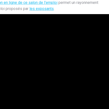
on en ligne de ce salon de l’emploi
permet un rayonnement
mploi proposés par
les exposants
.