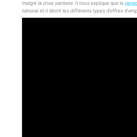
malgré la crise sanitaire. Il nous explique que la
versi
national et il décrit les différents types d’offres d’e