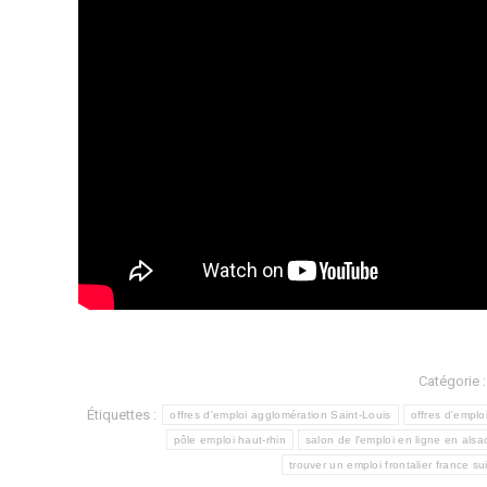
Catégorie 
Étiquettes :
offres d'emploi agglomération Saint-Louis
offres d'emplo
pôle emploi haut-rhin
salon de l'emploi en ligne en alsa
trouver un emploi frontalier france s