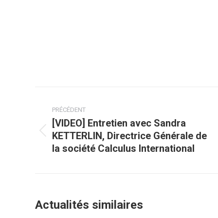
Navigation
article
PRÉCÉDENT
[VIDEO] Entretien avec Sandra
KETTERLIN, Directrice Générale de
Article
la société Calculus International
précédent
:
Actualités similaires