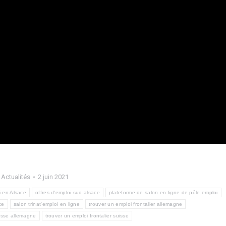
:
Actualités
2 juin 2021
i en Alsace
offres d'emploi sud alsace
plateforme de salon en ligne de pôle emploi
ce
salon trinat'emploi en ligne
trouver un emploi frontalier allemagne
uisse allemagne
trouver un emploi frontalier suisse