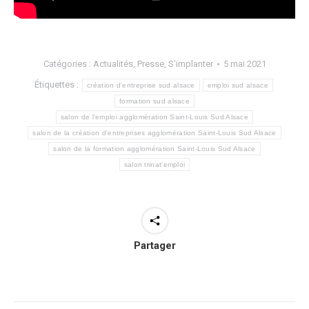
Catégories :
Actualités
,
Presse
,
S'implanter
5 mai 2021
Étiquettes :
création d'entreprise sud alsace
emploi sud alsace
formation sud alsace
salon de l'emploi agglomération Saint-Louis Sud Alsace
salon de la création d'entreprises agglomération Saint-Louis Sud Alsace
salon de la formation agglomération Saint-Louis Sud Alsace
salon trinat'emploi
Partager