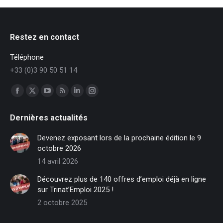
Restez en contact
Téléphone
+33 (0)3 90 50 51 14
Trouvez nous sur :
Facebook
X
YouTube
RSS
LinkedIn
Instagram
page
page
page
page
page
page
Dernières actualités
opens
opens
opens
opens
opens
opens
in
in
in
in
in
in
Devenez exposant lors de la prochaine édition le 9
new
new
new
new
new
new
octobre 2026
window
window
window
window
window
window
14 avril 2026
Découvrez plus de 140 offres d’emploi déjà en ligne
sur Trinat’Emploi 2025 !
2 octobre 2025