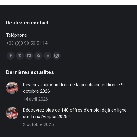
Restez en contact
Téléphone
+33 (0)3 90 50 51 14
Trouvez nous sur :
Facebook
X
YouTube
RSS
LinkedIn
Instagram
page
page
page
page
page
page
Dernières actualités
opens
opens
opens
opens
opens
opens
in
in
in
in
in
in
Devenez exposant lors de la prochaine édition le 9
new
new
new
new
new
new
octobre 2026
window
window
window
window
window
window
14 avril 2026
Découvrez plus de 140 offres d’emploi déjà en ligne
sur Trinat’Emploi 2025 !
2 octobre 2025