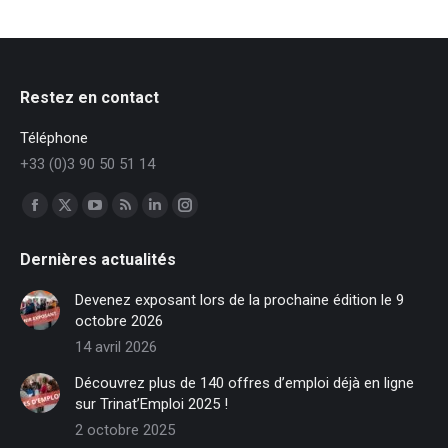
Restez en contact
Téléphone
+33 (0)3 90 50 51 14
Trouvez nous sur :
Facebook
X
YouTube
RSS
LinkedIn
Instagram
page
page
page
page
page
page
Dernières actualités
opens
opens
opens
opens
opens
opens
in
in
in
in
in
in
Devenez exposant lors de la prochaine édition le 9
new
new
new
new
new
new
octobre 2026
window
window
window
window
window
window
14 avril 2026
Découvrez plus de 140 offres d’emploi déjà en ligne
sur Trinat’Emploi 2025 !
2 octobre 2025