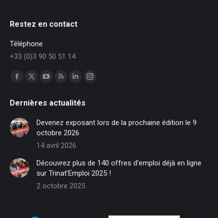
Restez en contact
Téléphone
+33 (0)3 90 50 51 14
Trouvez nous sur :
Facebook
X
YouTube
RSS
LinkedIn
Instagram
page
page
page
page
page
page
Dernières actualités
opens
opens
opens
opens
opens
opens
in
in
in
in
in
in
Devenez exposant lors de la prochaine édition le 9
new
new
new
new
new
new
octobre 2026
window
window
window
window
window
window
14 avril 2026
Découvrez plus de 140 offres d’emploi déjà en ligne
sur Trinat’Emploi 2025 !
2 octobre 2025