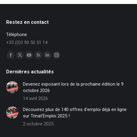
Restez en contact
Téléphone
+33 (0)3 90 50 51 14
Trouvez nous sur :
Facebook
X
YouTube
RSS
LinkedIn
Instagram
page
page
page
page
page
page
Dernières actualités
opens
opens
opens
opens
opens
opens
in
in
in
in
in
in
Devenez exposant lors de la prochaine édition le 9
new
new
new
new
new
new
octobre 2026
window
window
window
window
window
window
14 avril 2026
Découvrez plus de 140 offres d’emploi déjà en ligne
sur Trinat’Emploi 2025 !
2 octobre 2025