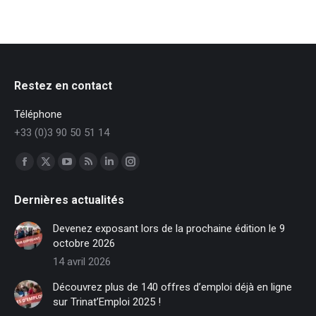
Restez en contact
Téléphone
+33 (0)3 90 50 51 14
Trouvez nous sur :
Facebook
X
YouTube
RSS
LinkedIn
Instagram
page
page
page
page
page
page
Dernières actualités
opens
opens
opens
opens
opens
opens
in
in
in
in
in
in
Devenez exposant lors de la prochaine édition le 9
new
new
new
new
new
new
octobre 2026
window
window
window
window
window
window
14 avril 2026
Découvrez plus de 140 offres d’emploi déjà en ligne
sur Trinat’Emploi 2025 !