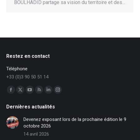
BOULHADID partage sa vision du territoire et des…
Restez en contact
Téléphone
+33 (0)3 90 50 51 14
Trouvez nous sur :
Facebook
X
YouTube
RSS
LinkedIn
Instagram
page
page
page
page
page
page
Dernières actualités
opens
opens
opens
opens
opens
opens
in
in
in
in
in
in
Devenez exposant lors de la prochaine édition le 9
new
new
new
new
new
new
octobre 2026
window
window
window
window
window
window
14 avril 2026