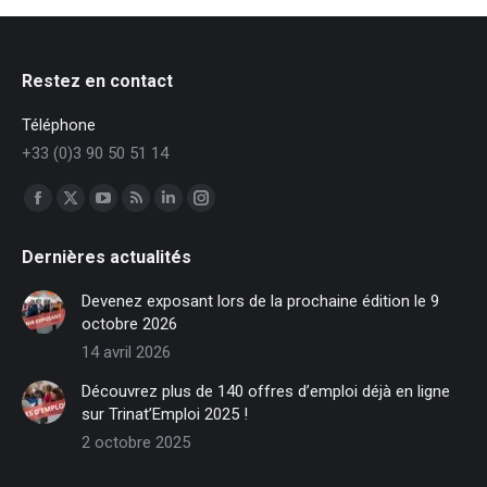
Restez en contact
Téléphone
+33 (0)3 90 50 51 14
Trouvez nous sur :
Facebook
X
YouTube
RSS
LinkedIn
Instagram
page
page
page
page
page
page
Dernières actualités
opens
opens
opens
opens
opens
opens
in
in
in
in
in
in
Devenez exposant lors de la prochaine édition le 9
new
new
new
new
new
new
octobre 2026
window
window
window
window
window
window
14 avril 2026
Découvrez plus de 140 offres d’emploi déjà en ligne
sur Trinat’Emploi 2025 !
2 octobre 2025