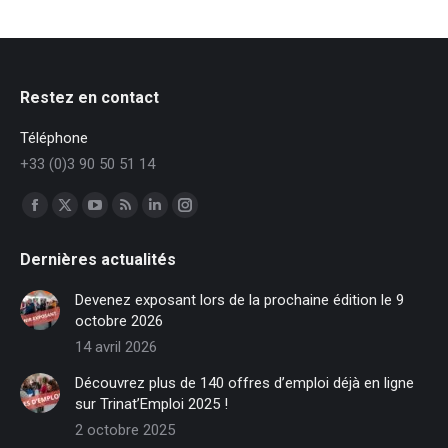
Restez en contact
Téléphone
+33 (0)3 90 50 51 14
Trouvez nous sur :
Facebook
X
YouTube
RSS
LinkedIn
Instagram
page
page
page
page
page
page
Dernières actualités
opens
opens
opens
opens
opens
opens
in
in
in
in
in
in
Devenez exposant lors de la prochaine édition le 9
new
new
new
new
new
new
octobre 2026
window
window
window
window
window
window
14 avril 2026
Découvrez plus de 140 offres d’emploi déjà en ligne
sur Trinat’Emploi 2025 !
2 octobre 2025