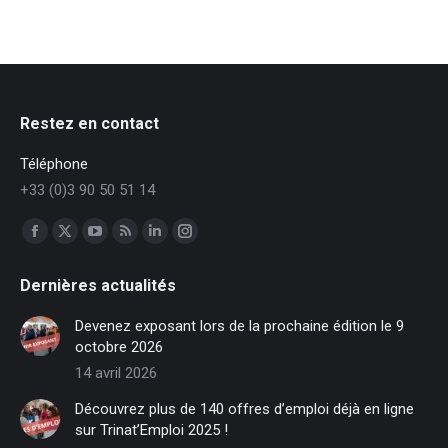
Restez en contact
Téléphone
+33 (0)3 90 50 51 14
Trouvez nous sur :
Facebook
X
YouTube
RSS
LinkedIn
Instagram
page
page
page
page
page
page
Dernières actualités
opens
opens
opens
opens
opens
opens
in
in
in
in
in
in
Devenez exposant lors de la prochaine édition le 9
new
new
new
new
new
new
octobre 2026
window
window
window
window
window
window
14 avril 2026
Découvrez plus de 140 offres d’emploi déjà en ligne
sur Trinat’Emploi 2025 !