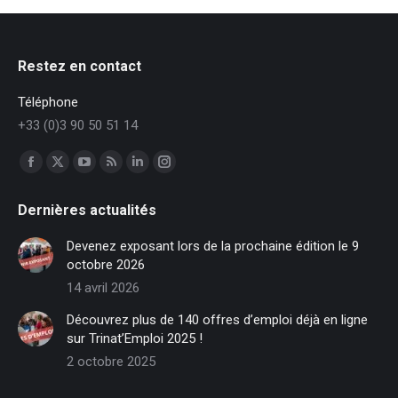
Restez en contact
Téléphone
+33 (0)3 90 50 51 14
Trouvez nous sur :
Facebook
X
YouTube
RSS
LinkedIn
Instagram
page
page
page
page
page
page
Dernières actualités
opens
opens
opens
opens
opens
opens
in
in
in
in
in
in
Devenez exposant lors de la prochaine édition le 9
new
new
new
new
new
new
octobre 2026
window
window
window
window
window
window
14 avril 2026
Découvrez plus de 140 offres d’emploi déjà en ligne
sur Trinat’Emploi 2025 !
2 octobre 2025