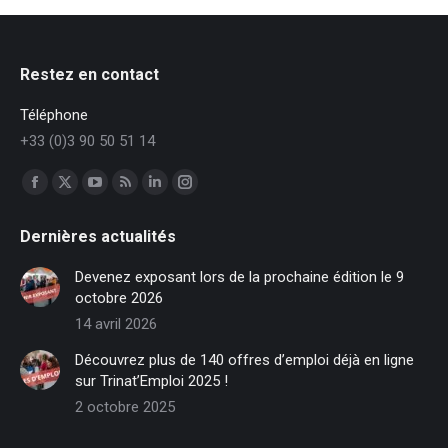
Restez en contact
Téléphone
+33 (0)3 90 50 51 14
Trouvez nous sur :
Facebook
X
YouTube
RSS
LinkedIn
Instagram
page
page
page
page
page
page
Dernières actualités
opens
opens
opens
opens
opens
opens
in
in
in
in
in
in
Devenez exposant lors de la prochaine édition le 9
new
new
new
new
new
new
octobre 2026
window
window
window
window
window
window
14 avril 2026
Découvrez plus de 140 offres d’emploi déjà en ligne
sur Trinat’Emploi 2025 !
2 octobre 2025