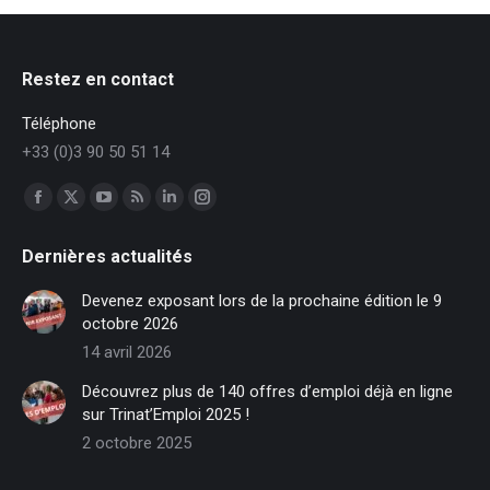
Restez en contact
Téléphone
+33 (0)3 90 50 51 14
Trouvez nous sur :
Facebook
X
YouTube
RSS
LinkedIn
Instagram
page
page
page
page
page
page
Dernières actualités
opens
opens
opens
opens
opens
opens
in
in
in
in
in
in
Devenez exposant lors de la prochaine édition le 9
new
new
new
new
new
new
octobre 2026
window
window
window
window
window
window
14 avril 2026
Découvrez plus de 140 offres d’emploi déjà en ligne
sur Trinat’Emploi 2025 !
2 octobre 2025