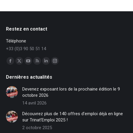
Restez en contact
Téléphone
+33 (0)3 90 50 51 14
Trouvez nous sur :
Facebook
X
YouTube
RSS
LinkedIn
Instagram
page
page
page
page
page
page
Dernières actualités
opens
opens
opens
opens
opens
opens
in
in
in
in
in
in
Devenez exposant lors de la prochaine édition le 9
new
new
new
new
new
new
octobre 2026
window
window
window
window
window
window
14 avril 2026
Découvrez plus de 140 offres d’emploi déjà en ligne
sur Trinat’Emploi 2025 !
2 octobre 2025