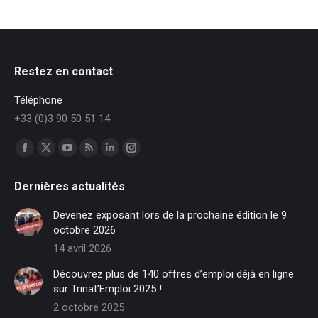
Restez en contact
Téléphone
+33 (0)3 90 50 51 14
Trouvez nous sur :
Facebook
X
YouTube
RSS
LinkedIn
Instagram
page
page
page
page
page
page
Dernières actualités
opens
opens
opens
opens
opens
opens
in
in
in
in
in
in
Devenez exposant lors de la prochaine édition le 9
new
new
new
new
new
new
octobre 2026
window
window
window
window
window
window
14 avril 2026
Découvrez plus de 140 offres d’emploi déjà en ligne
sur Trinat’Emploi 2025 !
2 octobre 2025