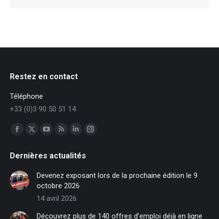
Restez en contact
Téléphone
+33 (0)3 90 50 51 14
Trouvez nous sur :
Facebook
X
YouTube
RSS
LinkedIn
Instagram
page
page
page
page
page
page
Dernières actualités
opens
opens
opens
opens
opens
opens
in
in
in
in
in
in
Devenez exposant lors de la prochaine édition le 9
new
new
new
new
new
new
octobre 2026
window
window
window
window
window
window
14 avril 2026
Découvrez plus de 140 offres d’emploi déjà en ligne