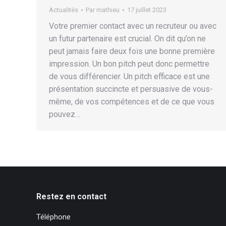
Actualités
Par
mathieu
17 juillet 2023
Votre premier contact avec un recruteur ou avec
un futur partenaire est crucial. On dit qu’on ne
peut jamais faire deux fois une bonne première
impression. Un bon pitch peut donc permettre
de vous différencier. Un pitch efficace est une
présentation succincte et persuasive de vous-
même, de vos compétences et de ce que vous
pouvez…
Restez en contact
Téléphone