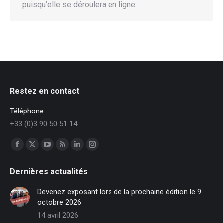
puisqu’elle se déroulera en ligne.
Restez en contact
Téléphone
+33 (0)3 90 50 51 14
Trouvez nous sur :
Facebook
X
YouTube
RSS
LinkedIn
Instagram
page
page
page
page
page
page
Dernières actualités
opens
opens
opens
opens
opens
opens
in
in
in
in
in
in
Devenez exposant lors de la prochaine édition le 9
new
new
new
new
new
new
octobre 2026
window
window
window
window
window
window
14 avril 2026