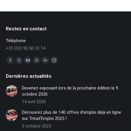
Restez en contact
Téléphone
+33 (0)3 90 50 51 14
Trouvez nous sur :
Facebook
X
YouTube
RSS
LinkedIn
Instagram
page
page
page
page
page
page
Dernières actualités
opens
opens
opens
opens
opens
opens
in
in
in
in
in
in
Devenez exposant lors de la prochaine édition le 9
new
new
new
new
new
new
octobre 2026
window
window
window
window
window
window
14 avril 2026
Découvrez plus de 140 offres d’emploi déjà en ligne
sur Trinat’Emploi 2025 !
2 octobre 2025