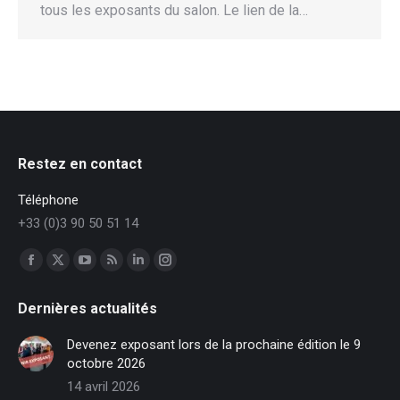
tous les exposants du salon. Le lien de la…
Restez en contact
Téléphone
+33 (0)3 90 50 51 14
Trouvez nous sur :
Facebook
X
YouTube
RSS
LinkedIn
Instagram
page
page
page
page
page
page
Dernières actualités
opens
opens
opens
opens
opens
opens
in
in
in
in
in
in
Devenez exposant lors de la prochaine édition le 9
new
new
new
new
new
new
octobre 2026
window
window
window
window
window
window
14 avril 2026