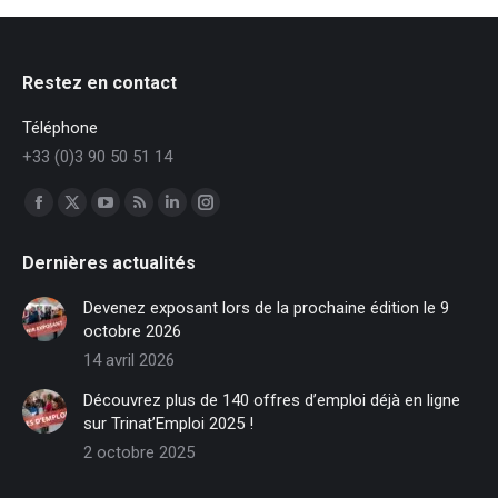
Restez en contact
Téléphone
+33 (0)3 90 50 51 14
Trouvez nous sur :
Facebook
X
YouTube
RSS
LinkedIn
Instagram
page
page
page
page
page
page
Dernières actualités
opens
opens
opens
opens
opens
opens
in
in
in
in
in
in
Devenez exposant lors de la prochaine édition le 9
new
new
new
new
new
new
octobre 2026
window
window
window
window
window
window
14 avril 2026
Découvrez plus de 140 offres d’emploi déjà en ligne
sur Trinat’Emploi 2025 !
2 octobre 2025