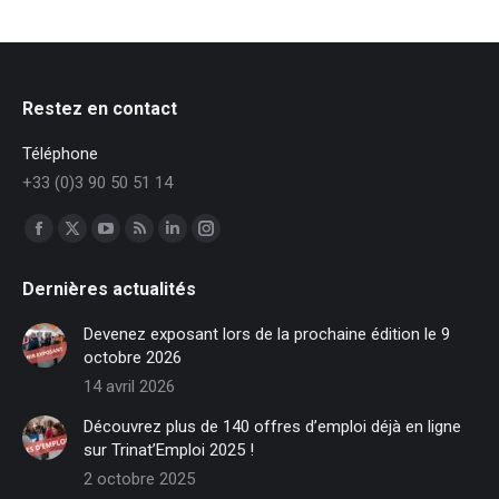
Restez en contact
Téléphone
+33 (0)3 90 50 51 14
Trouvez nous sur :
Facebook
X
YouTube
RSS
LinkedIn
Instagram
page
page
page
page
page
page
Dernières actualités
opens
opens
opens
opens
opens
opens
in
in
in
in
in
in
Devenez exposant lors de la prochaine édition le 9
new
new
new
new
new
new
octobre 2026
window
window
window
window
window
window
14 avril 2026
Découvrez plus de 140 offres d’emploi déjà en ligne
sur Trinat’Emploi 2025 !
2 octobre 2025