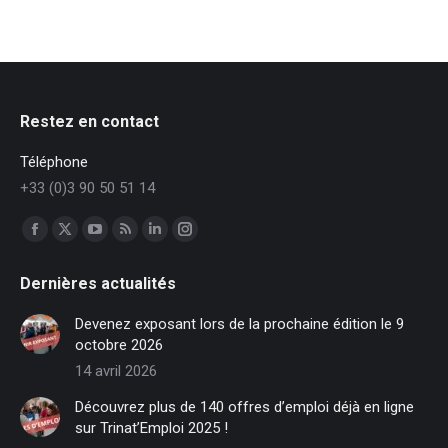
Restez en contact
Téléphone
+33 (0)3 90 50 51 14
Trouvez nous sur :
Facebook
X
YouTube
RSS
LinkedIn
Instagram
page
page
page
page
page
page
Dernières actualités
opens
opens
opens
opens
opens
opens
in
in
in
in
in
in
Devenez exposant lors de la prochaine édition le 9
new
new
new
new
new
new
octobre 2026
window
window
window
window
window
window
14 avril 2026
Découvrez plus de 140 offres d’emploi déjà en ligne
sur Trinat’Emploi 2025 !